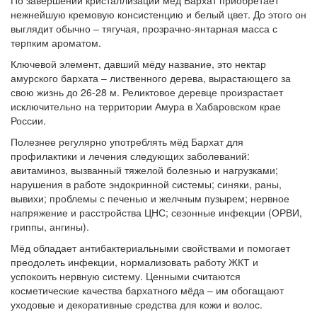
По завершении кристаллизации мёд Бархат приобретает
нежнейшую кремовую консистенцию и белый цвет. До этого он
выглядит обычно – тягучая, прозрачно-янтарная масса с
терпким ароматом.
Ключевой элемент, давший мёду название, это нектар
амурского бархата – лиственного дерева, вырастающего за
свою жизнь до 26-28 м. Реликтовое деревце произрастает
исключительно на территории Амура в Хабаровском крае
России.
Полезнее регулярно употреблять мёд Бархат для
профилактики и лечения следующих заболеваний:
авитаминоз, вызванный тяжелой болезнью и нагрузками;
нарушения в работе эндокринной системы; синяки, раны,
вывихи; проблемы с печенью и желчным пузырем; нервное
напряжение и расстройства ЦНС; сезонные инфекции (ОРВИ,
гриппы, ангины).
Мёд обладает антибактериальными свойствами и помогает
преодолеть инфекции, нормализовать работу ЖКТ и
успокоить нервную систему. Ценными считаются
косметические качества бархатного мёда – им обогащают
уходовые и декоративные средства для кожи и волос.