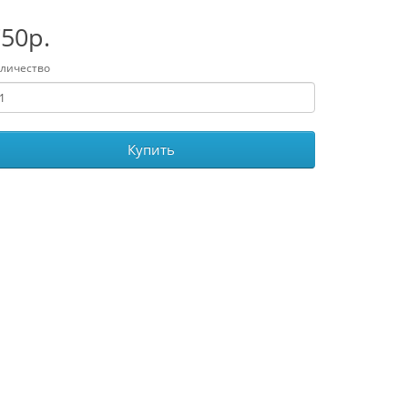
50р.
личество
Купить