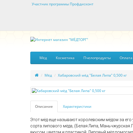
Участник программы Профдисконт
Мёд
Косметика
Пчелопродукты
Оплата
Мёд
Хабаровский мёд "Белая Липа" 0,500 кг
Описание
Характеристики
Этот мёд еще называют королевским мёдом за его
сорта липового мёда, (Белая Липа, Маньчжурская 
вкусом, цветом и пластикой. Липовый мёд помогает