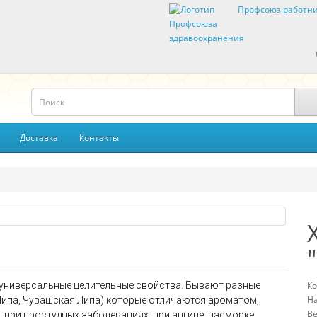
Профсоюз работни
Доставка
Контакты
 универсальные целительные свойства. Бывают разные
Ко
На
Липа, Чувашская Липа) которые отличаются ароматом,
Ве
 при простудных заболеваниях, при ангине, насморке,