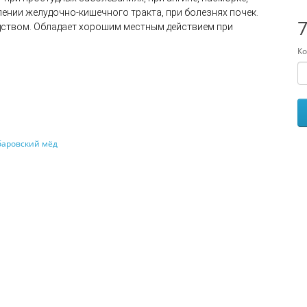
лении желудочно-кишечного тракта, при болезнях почек.
7
дством. Обладает хорошим местным действием при
Ко
баровский мёд