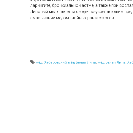
ларингите, бронхиальной астме, а также при воспа
Липовый мёд является сердечно-укрепляющим сре
смазывании мёдом гнойных ран и ожогов.
мёд
,
Хабаровский мёд Белая Липа
,
мёд Белая Липа
,
Ха