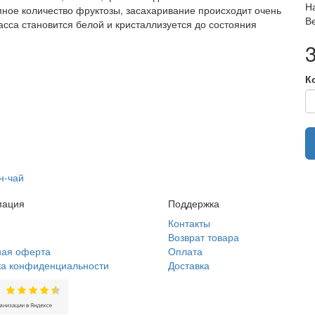
Н
омное количество фруктозы, засахаривание происходит очень
Ве
сса становится белой и кристаллизуется до состояния
К
н-чай
ация
Поддержка
Контакты
Возврат товара
ная оферта
Оплата
ка конфиденциальности
Доставка