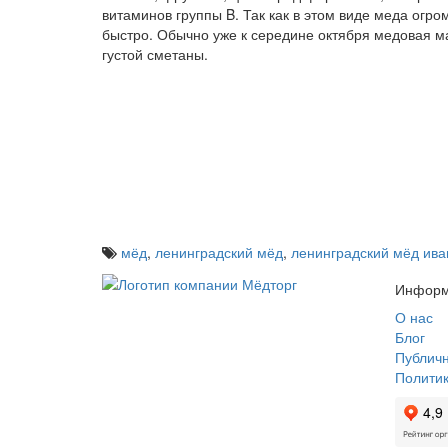
витаминов группы B. Так как в этом виде меда огр
быстро. Обычно уже к середине октября медовая ма
густой сметаны.
мёд
,
ленинградский мёд
,
ленинградский мёд ива
Информ
О нас
Блог
Публич
Полити