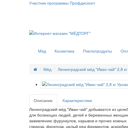
Участник программы Профдисконт
Мёд
Косметика
Пчелопродукты
Опл
Мёд
Ленинградский мёд "Иван-чай" 2,8 к
Описание
Характеристики
Ленинградский мёд "Иван-чай" добывается из целеб
для болеющих людей, детей и беременных женщин.
заживлению фурункулов, нарывов и прочих кожных п
глюкоза, фруктоза, целый ряд ферментов, аскорби