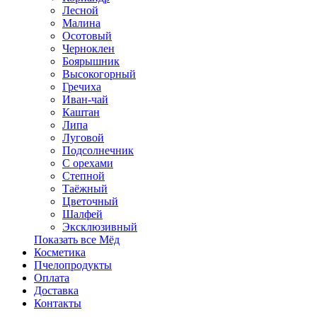
Лесной
Малина
Осотовый
Черноклен
Боярышник
Высокогорный
Гречиха
Иван-чай
Каштан
Липа
Луговой
Подсолнечник
С орехами
Степной
Таёжный
Цветочный
Шалфей
Эксклюзивный
Показать все Мёд
Косметика
Пчелопродукты
Оплата
Доставка
Контакты