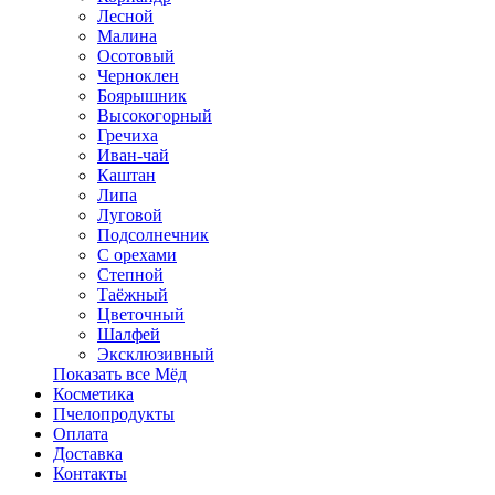
Лесной
Малина
Осотовый
Черноклен
Боярышник
Высокогорный
Гречиха
Иван-чай
Каштан
Липа
Луговой
Подсолнечник
С орехами
Степной
Таёжный
Цветочный
Шалфей
Эксклюзивный
Показать все Мёд
Косметика
Пчелопродукты
Оплата
Доставка
Контакты