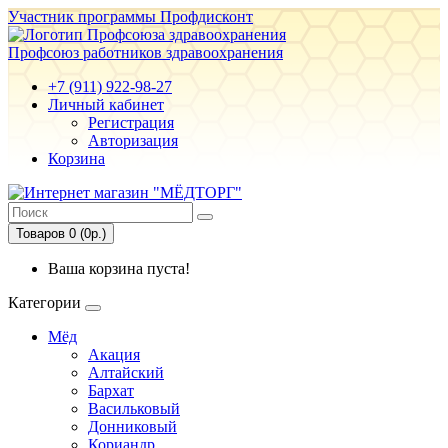
Участник программы Профдисконт
Профсоюз работников здравоохранения
+7 (911) 922-98-27
Личный кабинет
Регистрация
Авторизация
Корзина
Товаров 0 (0р.)
Ваша корзина пуста!
Категории
Мёд
Акация
Алтайский
Бархат
Васильковый
Донниковый
Кориандр