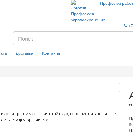
Профсоюз работ
+7
ата
Доставка
Контакты
ников и трав. Имеет приятный вкус, хорошие питательные и
П
лементов для организма.
К
Н