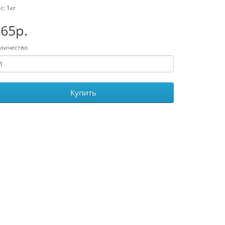
с: 1кг
65р.
личество
Купить