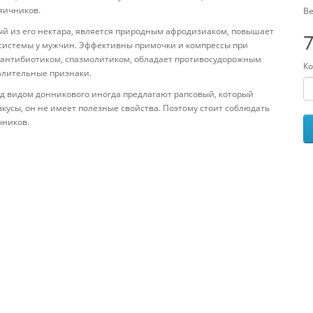
яичников.
Ве
ый из его нектара, является природным афродизиаком, повышает
7
 системы у мужчин. Эффективны примочки и компрессы при
м антибиотиком, спазмолитиком, обладает противосудорожным
Ко
палительные признаки.
од видом донникового иногда предлагают рапсовый, который
вкусы, он не имеет полезные свойства. Поэтому стоит соблюдать
чников.