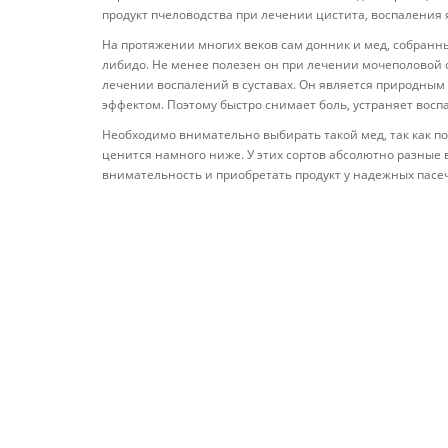
продукт пчеловодства при лечении цистита, воспаления 
На протяжении многих веков сам донник и мед, собранн
либидо. Не менее полезен он при лечении мочеполовой
лечении воспалений в суставах. Он является природны
эффектом. Поэтому быстро снимает боль, устраняет вос
Необходимо внимательно выбирать такой мед, так как п
ценится намного ниже. У этих сортов абсолютно разные 
внимательность и приобретать продукт у надежных пасе