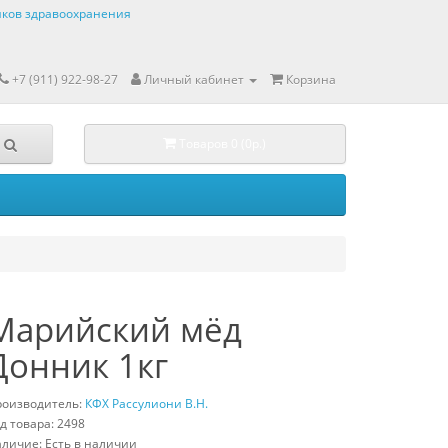
ков здравоохранения
+7 (911) 922-98-27
Личный кабинет
Корзина
Товаров 0 (0р.)
Марийский мёд
Донник 1кг
роизводитель:
КФХ Рассулиони В.Н.
д товара: 2498
личие: Есть в наличии