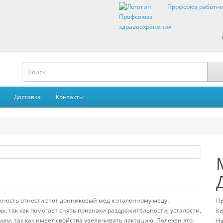
Профсоюз работни
Доставка
Контакты
ность отнести этот донниковый мёд к эталонному меду.
П
 так как помогает снять признаки раздражительности, усталости,
Ко
ам, так как имеет свойства увеличивать лактацию. Полезен это
На